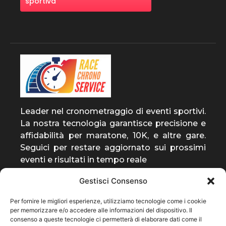
sportiva
Leader nel cronometraggio di eventi sportivi.
La nostra tecnologia garantisce precisione e
affidabilità per maratone, 10K, e altre gare.
Seguici per restare aggiornato sui prossimi
eventi e risultati in tempo reale
Gestisci Consenso
entra a far parte della
Per fornire le migliori esperienze, utilizziamo tecnologie come i cookie
community
per memorizzare e/o accedere alle informazioni del dispositivo. Il
consenso a queste tecnologie ci permetterà di elaborare dati come il