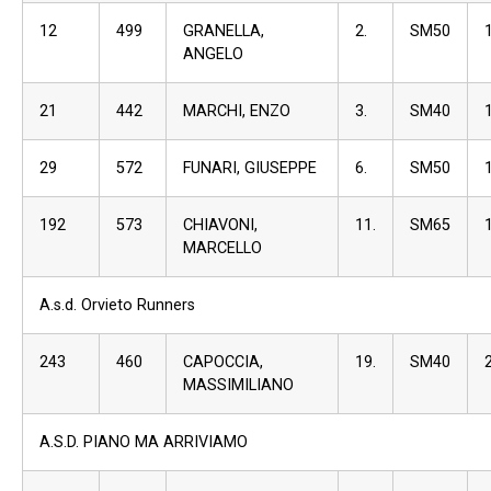
12
499
GRANELLA,
2.
SM50
ANGELO
21
442
MARCHI, ENZO
3.
SM40
29
572
FUNARI, GIUSEPPE
6.
SM50
192
573
CHIAVONI,
11.
SM65
MARCELLO
A.s.d. Orvieto Runners
243
460
CAPOCCIA,
19.
SM40
MASSIMILIANO
A.S.D. PIANO MA ARRIVIAMO