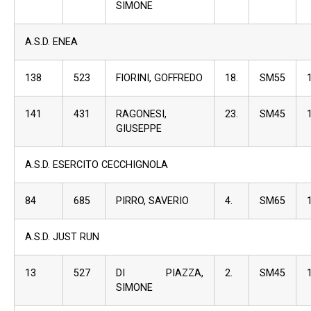
SIMONE
A.S.D. ENEA
138
523
FIORINI, GOFFREDO
18.
SM55
141
431
RAGONESI,
23.
SM45
GIUSEPPE
A.S.D. ESERCITO CECCHIGNOLA
84
685
PIRRO, SAVERIO
4.
SM65
A.S.D. JUST RUN
13
527
DI PIAZZA,
2.
SM45
SIMONE