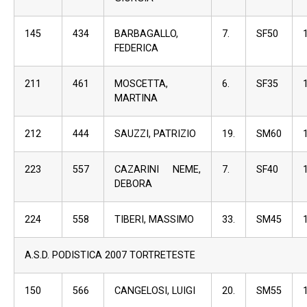
145
434
BARBAGALLO,
7.
SF50
FEDERICA
211
461
MOSCETTA,
6.
SF35
MARTINA
212
444
SAUZZI, PATRIZIO
19.
SM60
223
557
CAZARINI NEME,
7.
SF40
DEBORA
224
558
TIBERI, MASSIMO
33.
SM45
A.S.D. PODISTICA 2007 TORTRETESTE
150
566
CANGELOSI, LUIGI
20.
SM55