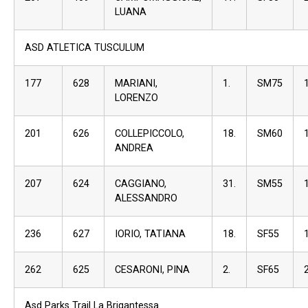
LUANA
ASD ATLETICA TUSCULUM
177
628
MARIANI,
1.
SM75
LORENZO
201
626
COLLEPICCOLO,
18.
SM60
ANDREA
207
624
CAGGIANO,
31.
SM55
ALESSANDRO
236
627
IORIO, TATIANA
18.
SF55
262
625
CESARONI, PINA
2.
SF65
Asd Parks Trail La Brigantessa