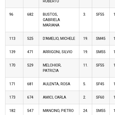
ROBERTO
96
682
BUSTOS,
3.
SF55
GABRIELA
MARIANA
113
525
D’AMELIO, MICHELE
19.
SM45
139
471
ARRIGONI, SILVIO
19.
SM55
170
529
MELCHIOR,
11.
SF55
PATRIZIA
171
681
AULENTA, ROSA
5.
SF45
173
674
AMICI, CARLA
2.
SF60
182
547
MANCINO, PIETRO
24.
SM55