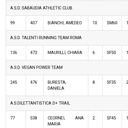
A.S.D. SABAUDIA ATHLETIC CLUB
99
407
BIANCHI, AMEDEO
10.
SM60
A.S.D. TALENTI RUNNING TEAM ROMA
136
473
MAURILLI, CHIARA
6.
SF50
A.S.D. VEGAN POWER TEAM
245
476
BURESTA,
8.
SF35
DANIELA
A.S.DILETTANTISTICA D+ TRAIL
77
538
CEORNEI, ANA
2.
SF45
MARIA