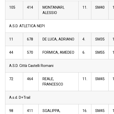
105
414
MONTANARI,
11.
SM40
ALESSIO
A.S.D. ATLETICA NEPI
11
678
DE LUCA, ADRIANO
4.
SM35
44
570
FORMICA, AMEDEO
6.
SM55
A.S.D. Città Castelli Romani
72
464
REALE,
11.
SM45
FRANCESCO
A.s.d. D+Trail
98
411
SGALIPPA,
16.
SM45