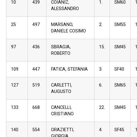
10
439
COIANIZ,
1.
SM60
ALESSANDRO
25
497
MARSANO,
2.
SM55
DANIELE COSIMO
97
436
SBRAGIA,
15.
SM45
ROBERTO
109
447
FATICA, STEFANIA
3.
SF40
127
519
CARLETTI,
6.
SM65
AUGUSTO
133
668
CANCELLI,
22.
SM45
CRISTIANO
140
554
ORAZIETTI,
4.
SF45
GIORGIA