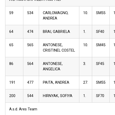
59
534
CARLOMAGNO,
10.
SM55
ANDREA
64
474
BRAI, GABRIELA
1.
SF40
65
565
ANTONESE,
10.
SM45
CRISTINEL COSTEL
86
564
ANTONESE,
3.
SF45
ANGELICA
191
477
PAITA, ANDREA
27.
SM55
200
544
HIRNYAK, SOFIYA
1.
SF70
A.s.d. Ares Team