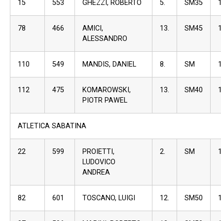
15
553
GHEZZI, ROBERTO
5.
SM35
78
466
AMICI,
13.
SM45
ALESSANDRO
110
549
MANDIS, DANIEL
8.
SM
112
475
KOMAROWSKI,
13.
SM40
PIOTR PAWEL
ATLETICA SABATINA
22
599
PROIETTI,
2.
SM
LUDOVICO
ANDREA
82
601
TOSCANO, LUIGI
12.
SM50