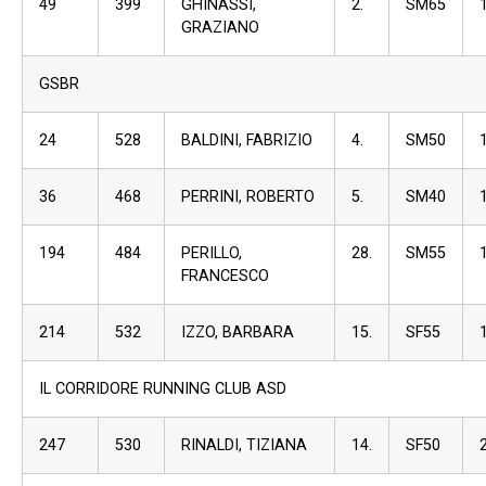
49
399
GHINASSI,
2.
SM65
GRAZIANO
GSBR
24
528
BALDINI, FABRIZIO
4.
SM50
36
468
PERRINI, ROBERTO
5.
SM40
194
484
PERILLO,
28.
SM55
FRANCESCO
214
532
IZZO, BARBARA
15.
SF55
IL CORRIDORE RUNNING CLUB ASD
247
530
RINALDI, TIZIANA
14.
SF50