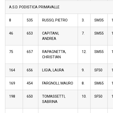
A.S.D. PODISTICA PRIMAVALLE
8
535
RUSSO, PIETRO
3.
SM35
46
653
CAPITANI,
7.
SM55
ANDREA
75
657
RAPAGNETTA,
12.
SM55
CHRISTIAN
164
656
LIGIA, LAURA
9.
SF50
169
454
FARGNOLI, MAURO
8.
SM65
198
650
TOMASSETTI,
10.
SF50
SABRINA