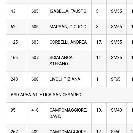
43
605
ISABELLA, FAUSTO
5.
SM55
62
606
MARSAN, GIORGIO
3.
SM65
125
603
CORBELLI, ANDREA
17.
SM55
166
607
SCIALANCA,
11.
SM35
STEFANO
240
608
LIVOLI, TIZIANA
1.
SF65
ASD AREA ATLETICA SAN CESAREO
95
410
CAMPOMAGGIORE,
10.
SM40
DAVID
267
409
CAMPOMAGGIORE,
17.
SF50