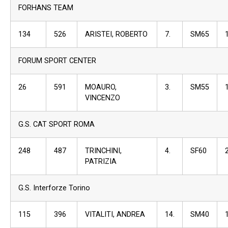
FORHANS TEAM
134
526
ARISTEI, ROBERTO
7.
SM65
FORUM SPORT CENTER
26
591
MOAURO,
3.
SM55
VINCENZO
G.S. CAT SPORT ROMA
248
487
TRINCHINI,
4.
SF60
PATRIZIA
G.S. Interforze Torino
115
396
VITALITI, ANDREA
14.
SM40