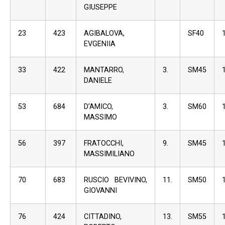
GIUSEPPE
23
423
AGIBALOVA,
SF40
EVGENIIA
33
422
MANTARRO,
3.
SM45
DANIELE
53
684
D’AMICO,
3.
SM60
MASSIMO
56
397
FRATOCCHI,
9.
SM45
MASSIMILIANO
70
683
RUSCIO BEVIVINO,
11.
SM50
GIOVANNI
76
424
CITTADINO,
13.
SM55