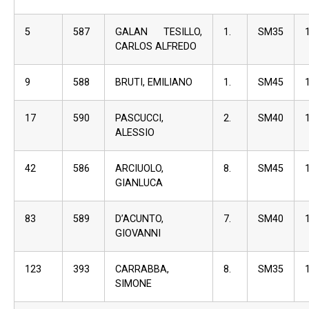
5
587
GALAN TESILLO,
1.
SM35
CARLOS ALFREDO
9
588
BRUTI, EMILIANO
1.
SM45
17
590
PASCUCCI,
2.
SM40
ALESSIO
42
586
ARCIUOLO,
8.
SM45
GIANLUCA
83
589
D’ACUNTO,
7.
SM40
GIOVANNI
123
393
CARRABBA,
8.
SM35
SIMONE