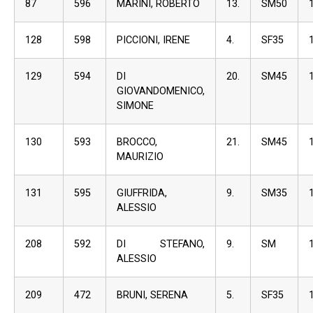
87
596
MARINI, ROBERTO
13.
SM50
128
598
PICCIONI, IRENE
4.
SF35
129
594
DI
20.
SM45
GIOVANDOMENICO,
SIMONE
130
593
BROCCO,
21.
SM45
MAURIZIO
131
595
GIUFFRIDA,
9.
SM35
ALESSIO
208
592
DI STEFANO,
9.
SM
ALESSIO
209
472
BRUNI, SERENA
5.
SF35