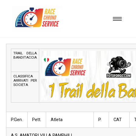
TRAIL DELLA
BANDITACCIA
CLASSIFICA
ARRIVATI PER
SOCIETA
P.Gen.
Pett.
Atleta
P.
CAT
A.S. AMATORI VILLA PAMPHILI