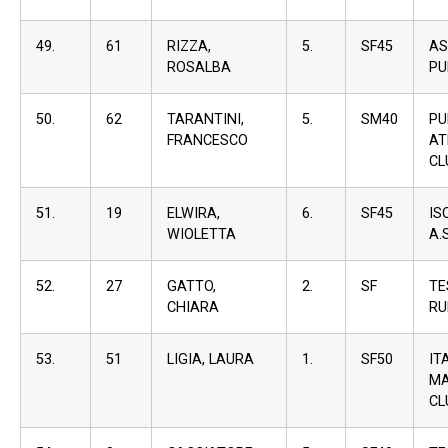
49.
61
RIZZA,
5.
SF45
AS
ROSALBA
PU
50.
62
TARANTINI,
5.
SM40
PU
FRANCESCO
AT
CL
51.
19
ELWIRA,
6.
SF45
I
WIOLETTA
A.S
52.
27
GATTO,
2.
SF
TE
CHIARA
RU
53.
51
LIGIA, LAURA
1.
SF50
IT
M
CL