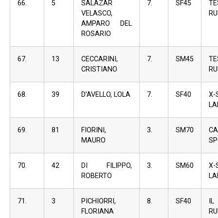
66.
5
SALAZAR
7.
SF45
TE
VELASCO,
RU
AMPARO DEL
ROSARIO
67.
13
CECCARINI,
7.
SM45
TE
CRISTIANO
RU
68.
39
D’AVELLO, LOLA
7.
SF40
X-
LA
69.
81
FIORINI,
3.
SM70
CA
MAURO
SP
70.
42
DI FILIPPO,
3.
SM60
X-
ROBERTO
LA
71.
3
PICHIORRI,
8.
SF40
IL
FLORIANA
RU