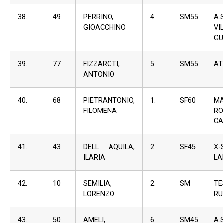
38.
49
PERRINO,
4.
SM55
A
GIOACCHINO
VI
GU
39.
77
FIZZAROTI,
5.
SM55
AT
ANTONIO
40.
68
PIETRANTONIO,
1.
SF60
M
FILOMENA
R
CA
41.
43
DELL AQUILA,
2.
SF45
X-
ILARIA
LA
42.
10
SEMILIA,
2.
SM
TE
LORENZO
RU
43.
50
AMELI,
6.
SM45
A.S