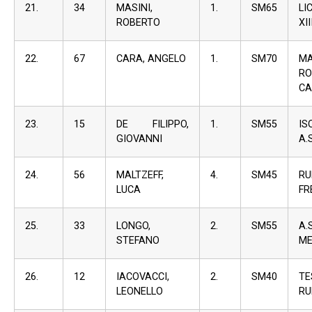
21.
34
MASINI,
1.
SM65
L
ROBERTO
XII
22.
67
CARA, ANGELO
1.
SM70
M
R
CA
23.
15
DE FILIPPO,
1.
SM55
I
GIOVANNI
A.S
24.
56
MALTZEFF,
4.
SM45
RU
LUCA
FR
25.
33
LONGO,
2.
SM55
A.S
STEFANO
ME
26.
12
IACOVACCI,
2.
SM40
TE
LEONELLO
RU