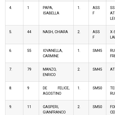
4.
1
PAPA,
1.
ASS
S
ISABELLA
F
AT
LE
5.
44
NASH, CHIARA
2.
ASS
X-
F
LA
6.
55
IOVANELLA,
1.
SM45
RU
CARMINE
FR
7.
79
MANZO,
2.
SM45
AT
ENRICO
8.
9
DE FELICE,
1.
SM50
TE
AGOSTINO
RU
9.
11
GASPERI,
2.
SM50
F
GIANFRANCO
C