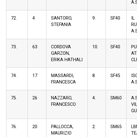
A.S
72.
4
SANTORO,
9.
SF40
IL
STEFANIA
RU
A.S
73.
63
CORDOVA
10.
SF40
PU
GARZON,
AT
ERIKA HATHALI
CL
74.
17
MASSARDI,
8.
SF45
I
FRANCESCA
A.S
75.
26
NAZZARO,
4.
SM60
A
FRANCESCO
VI
GU
76.
20
PALLOCCA,
2.
SM65
L
MAURIZIO
T