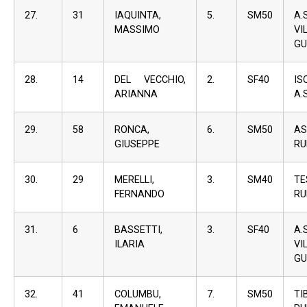
27.
31
IAQUINTA,
5.
SM50
A
MASSIMO
VI
GU
28.
14
DEL VECCHIO,
2.
SF40
I
ARIANNA
A.S
29.
58
RONCA,
6.
SM50
A
GIUSEPPE
RU
30.
29
MERELLI,
3.
SM40
TE
FERNANDO
RU
31.
6
BASSETTI,
3.
SF40
A
ILARIA
VI
GU
32.
41
COLUMBU,
7.
SM50
TI