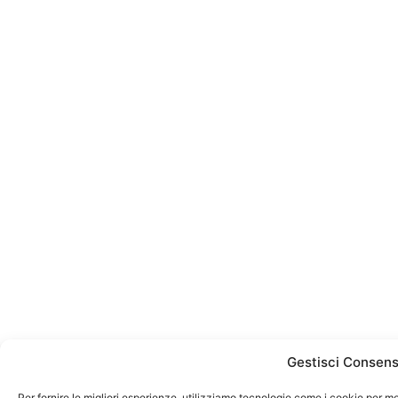
Gestisci Consen
Per fornire le migliori esperienze, utilizziamo tecnologie come i cookie per 