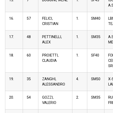
15.
7
BUGGINI, IRENE
1.
SF45
I
A.S
16.
57
FELICI,
1.
SM40
L
CRISTIAN
T
17.
48
PETTINELLI,
1.
SM35
A.S
ALEX
ME
18.
60
PROIETTI,
1.
SF40
F
CLAUDIA
C
SR
19.
35
ZANGHI,
4.
SM50
X-
ALESSANDRO
LA
20.
54
GOZZI,
2.
SM35
RU
VALERIO
FR