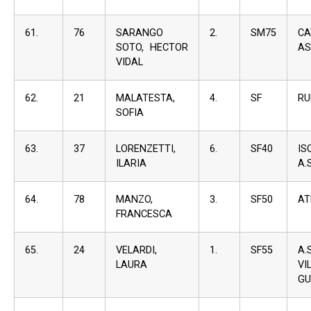
61.
76
SARANGO
2.
SM75
C
SOTO, HECTOR
AS
VIDAL
62.
21
MALATESTA,
4.
SF
RU
SOFIA
63.
37
LORENZETTI,
6.
SF40
I
ILARIA
A.S
64.
78
MANZO,
3.
SF50
AT
FRANCESCA
65.
24
VELARDI,
1.
SF55
A
LAURA
VI
GU