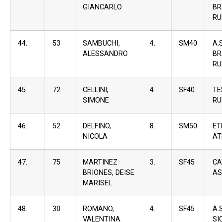
GIANCARLO
BR
RU
44.
53
SAMBUCHI,
4.
SM40
A.S
ALESSANDRO
BR
RU
45.
72
CELLINI,
4.
SF40
TE
SIMONE
RU
46.
52
DELFINO,
8.
SM50
ET
NICOLA
AT
47.
75
MARTINEZ
3.
SF45
C
BRIONES, DEISE
AS
MARISEL
48.
30
ROMANO,
4.
SF45
A.
VALENTINA
SI