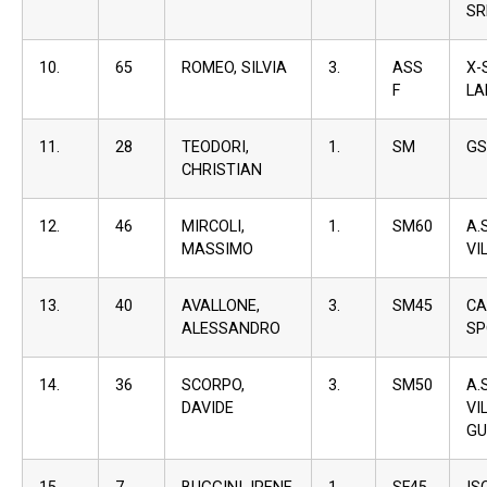
SR
10.
65
ROMEO, SILVIA
3.
ASS
X-
F
LA
11.
28
TEODORI,
1.
SM
GS
CHRISTIAN
12.
46
MIRCOLI,
1.
SM60
A.
MASSIMO
VI
13.
40
AVALLONE,
3.
SM45
CA
ALESSANDRO
SP
14.
36
SCORPO,
3.
SM50
A
DAVIDE
VI
GU