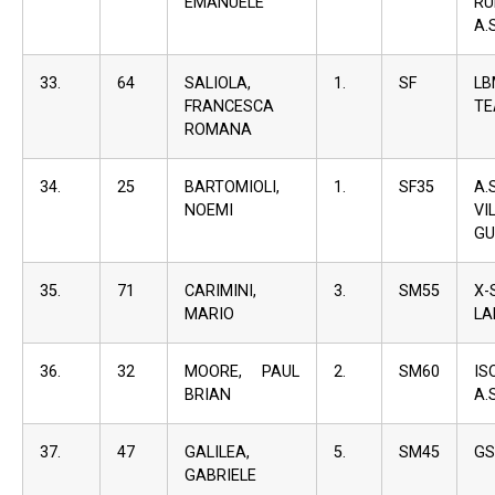
EMANUELE
RU
A.S
33.
64
SALIOLA,
1.
SF
L
FRANCESCA
T
ROMANA
34.
25
BARTOMIOLI,
1.
SF35
A
NOEMI
VI
GU
35.
71
CARIMINI,
3.
SM55
X-
MARIO
LA
36.
32
MOORE, PAUL
2.
SM60
I
BRIAN
A.S
37.
47
GALILEA,
5.
SM45
GS
GABRIELE