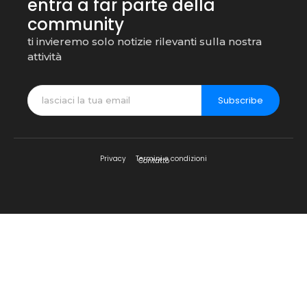
entra a far parte della
community
ti invieremo solo notizie rilevanti sulla nostra
attività
Subscribe
Privacy
Termini e condizioni
Contatto