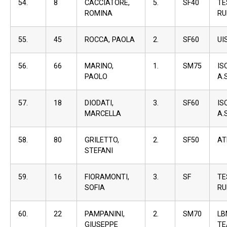
54.
8
CACCIATORE,
5.
SF40
TE
ROMINA
RU
55.
45
ROCCA, PAOLA
2.
SF60
UI
56.
66
MARINO,
1.
SM75
I
PAOLO
A.S
57.
18
DIODATI,
3.
SF60
I
MARCELLA
A.S
58.
80
GRILETTO,
2.
SF50
AT
STEFANI
59.
16
FIORAMONTI,
3.
SF
TE
SOFIA
RU
60.
22
PAMPANINI,
2.
SM70
L
GIUSEPPE
T