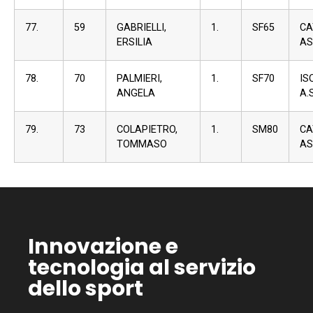
77.
59
GABRIELLI,
1.
SF65
C
ERSILIA
AS
78.
70
PALMIERI,
1.
SF70
I
ANGELA
A.S
79.
73
COLAPIETRO,
1.
SM80
C
TOMMASO
AS
Innovazione e
tecnologia al servizio
dello sport