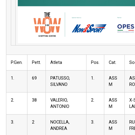
P.Gen.
Pett.
Atleta
Pos.
Cat.
So
1.
69
PATUSSO,
1.
ASS
AS
SILVANO
M
RO
2.
38
VALERIO,
2.
ASS
X-
ANTONIO
M
LA
3.
2
NOCELLA,
3.
ASS
RU
ANDREA
M
FR