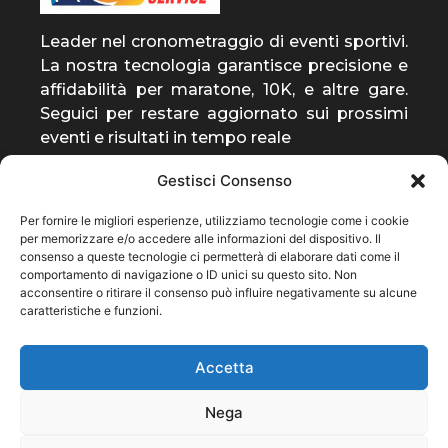
Leader nel cronometraggio di eventi sportivi.
La nostra tecnologia garantisce precisione e
affidabilità per maratone, 10K, e altre gare.
Seguici per restare aggiornato sui prossimi
eventi e risultati in tempo reale
Gestisci Consenso
entra a far parte della
Per fornire le migliori esperienze, utilizziamo tecnologie come i cookie
community
per memorizzare e/o accedere alle informazioni del dispositivo. Il
consenso a queste tecnologie ci permetterà di elaborare dati come il
ti invieremo solo notizie rilevanti sulla nostra
comportamento di navigazione o ID unici su questo sito. Non
attività
acconsentire o ritirare il consenso può influire negativamente su alcune
caratteristiche e funzioni.
Subscribe
Accetta
Nega
Privacy
Termini e condizioni
Contatto