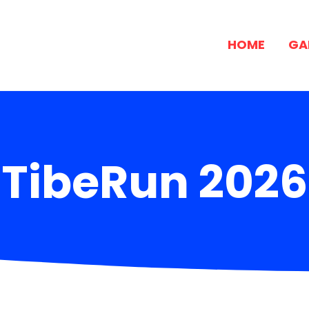
HOME
GA
TibeRun 2026