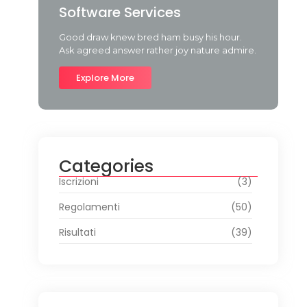
Software Services
Good draw knew bred ham busy his hour.
Ask agreed answer rather joy nature admire.
Explore More
Categories
Iscrizioni
(3)
Regolamenti
(50)
Risultati
(39)