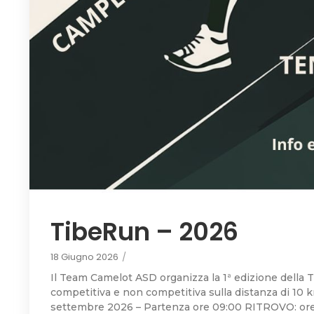
TibeRun – 2026
18 Giugno 2026
/
Il Team Camelot ASD organizza la 1ª edizione della
competitiva e non competitiva sulla distanza di 10 
settembre 2026 – Partenza ore 09:00 RITROVO: ore 