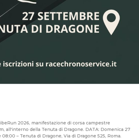
 TibeRun 2026, manifestazione di corsa campestre
km, all'interno della Tenuta di Dragone. DATA: Domenica 27
08:00 – Tenuta di Dragone, Via di Dragone 525, Roma.