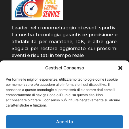
Leader nel cronometraggio di eventi sportivi.
La nostra tecnologia garantisce precisione e
affidabilità per maratone, 10K, e altre gare.
Seguici per restare aggiornato sui prossimi
eventi e risultati in tempo reale
Gestisci Consenso
entra a far parte della
Per fornire le migliori esperienze, utilizziamo tecnologie come i cookie
community
per memorizzare e/o accedere alle informazioni del dispositivo. Il
consenso a queste tecnologie ci permetterà di elaborare dati come il
ti invieremo solo notizie rilevanti sulla nostra
comportamento di navigazione o ID unici su questo sito. Non
attività
acconsentire o ritirare il consenso può influire negativamente su alcune
caratteristiche e funzioni.
Subscribe
Accetta