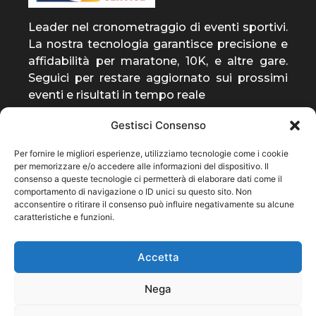
Leader nel cronometraggio di eventi sportivi.
La nostra tecnologia garantisce precisione e
affidabilità per maratone, 10K, e altre gare.
Seguici per restare aggiornato sui prossimi
eventi e risultati in tempo reale
Gestisci Consenso
entra a far parte della
Per fornire le migliori esperienze, utilizziamo tecnologie come i cookie
community
per memorizzare e/o accedere alle informazioni del dispositivo. Il
consenso a queste tecnologie ci permetterà di elaborare dati come il
ti invieremo solo notizie rilevanti sulla nostra
comportamento di navigazione o ID unici su questo sito. Non
attività
acconsentire o ritirare il consenso può influire negativamente su alcune
caratteristiche e funzioni.
Subscribe
Accetta
Nega
Privacy
Termini e condizioni
Contatto