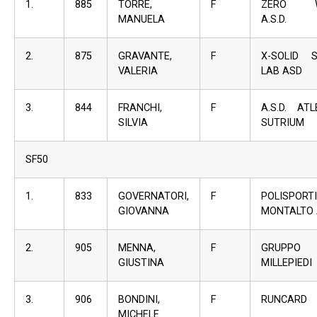
1.
885
TORRE,
F
ZERO W
MANUELA
A.S.D.
2.
875
GRAVANTE,
F
X-SOLID 
VALERIA
LAB ASD
3.
844
FRANCHI,
F
A.S.D. ATL
SILVIA
SUTRIUM
SF50
1.
833
GOVERNATORI,
F
POLISPORT
GIOVANNA
MONTALTO
2.
905
MENNA,
F
GRUPPO
GIUSTINA
MILLEPIEDI
3.
906
BONDINI,
F
RUNCARD
MICHELE