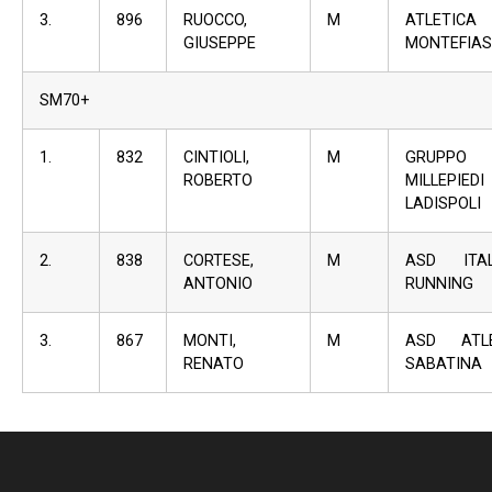
3.
896
RUOCCO,
M
ATLETICA
GIUSEPPE
MONTEFIA
SM70+
1.
832
CINTIOLI,
M
GRUPPO
ROBERTO
MILLEPIEDI
LADISPOLI
2.
838
CORTESE,
M
ASD ITAL
ANTONIO
RUNNING
3.
867
MONTI,
M
ASD ATLE
RENATO
SABATINA