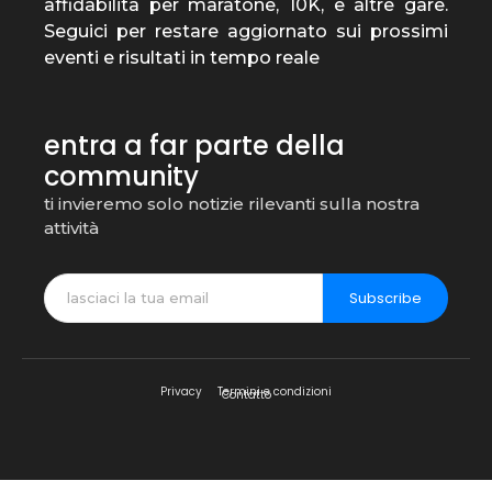
affidabilità per maratone, 10K, e altre gare.
Seguici per restare aggiornato sui prossimi
eventi e risultati in tempo reale
entra a far parte della
community
ti invieremo solo notizie rilevanti sulla nostra
attività
Subscribe
Privacy
Termini e condizioni
Contatto