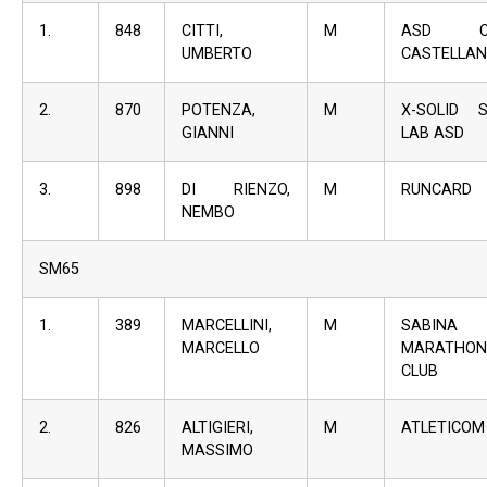
1.
848
CITTI,
M
ASD CI
UMBERTO
CASTELLA
2.
870
POTENZA,
M
X-SOLID 
GIANNI
LAB ASD
3.
898
DI RIENZO,
M
RUNCARD
NEMBO
SM65
1.
389
MARCELLINI,
M
SABINA
MARCELLO
MARATHON
CLUB
2.
826
ALTIGIERI,
M
ATLETICOM
MASSIMO