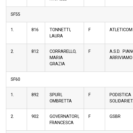
SF55
1.
816
TONNETTI,
F
ATLETICOM
LAURA
2.
812
CORRARELLO,
F
A.S.D. PIA
MARIA
ARRIVIAMO
GRAZIA
SF60
1.
892
SPURI,
F
PODISTICA
OMBRETTA
SOLIDARIET
2.
902
GOVERNATORI,
F
GSBR
FRANCESCA