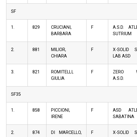
SF
1.
829
CRUCIANI,
F
A.S.D. ATL
BARBARA
SUTRIUM
2.
881
MILIOR,
F
X-SOLID 
CHIARA
LAB ASD
3.
821
ROMITELLI,
F
ZERO W
GIULIA
A.S.D.
SF35
1.
858
PICCIONI,
F
ASD ATLE
IRENE
SABATINA
2.
874
DI MARCELLO,
F
X-SOLID 