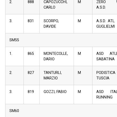
2.
888
CAPOZUCCHI,
M
ZERO W
CARLO
A.S.D.
3.
831
SCORPO,
M
A.S.D. ATL.
DAVIDE
GUGLIELMI
SM55
1.
865
MONTECOLLE,
M
ASD ATLE
DARIO
SABATINA
2.
827
TANTURLI,
M
PODISTICA
MARZIO
TUSCIA
3.
819
GOZZI, FABIO
M
ASD ITAL
RUNNING
SM60