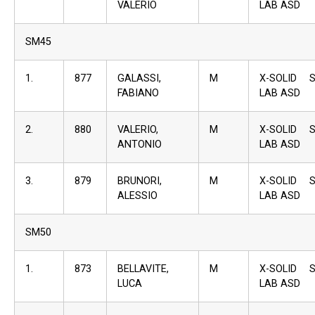
VALERIO
LAB ASD
SM45
1.
877
GALASSI,
M
X-SOLID 
FABIANO
LAB ASD
2.
880
VALERIO,
M
X-SOLID 
ANTONIO
LAB ASD
3.
879
BRUNORI,
M
X-SOLID 
ALESSIO
LAB ASD
SM50
1.
873
BELLAVITE,
M
X-SOLID 
LUCA
LAB ASD