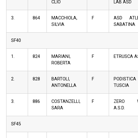
CLIO
LAB ASD
3.
864
MACCHIOLA,
F
ASD ATLE
SILVIA
SABATINA
SF40
1.
824
MARIANI,
F
ETRUSCA A
ROBERTA
2.
828
BARTOLI,
F
PODISTICA
ANTONELLA
TUSCIA
3.
886
COSTANZELLI,
F
ZERO W
SARA
A.S.D.
SF45