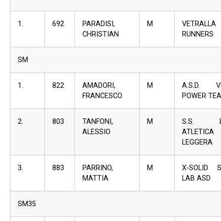
1.
692
PARADISI,
M
VETRALLA
CHRISTIAN
RUNNERS
SM
1.
822
AMADORI,
M
A.S.D. V
FRANCESCO
POWER TE
2.
803
TANFONI,
M
S.S. L
ALESSIO
ATLETICA
LEGGERA
3.
883
PARRINO,
M
X-SOLID 
MATTIA
LAB ASD
SM35