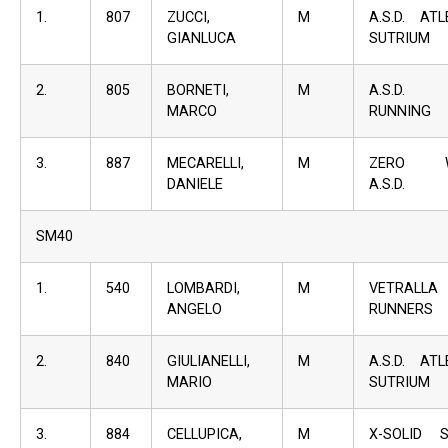
1.
807
ZUCCI,
M
A.S.D. ATL
GIANLUCA
SUTRIUM
2.
805
BORNETI,
M
A.S.D.
MARCO
RUNNING
3.
887
MECARELLI,
M
ZERO W
DANIELE
A.S.D.
SM40
1.
540
LOMBARDI,
M
VETRALLA
ANGELO
RUNNERS
2.
840
GIULIANELLI,
M
A.S.D. ATL
MARIO
SUTRIUM
3.
884
CELLUPICA,
M
X-SOLID 