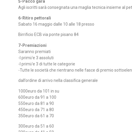
5-Pacco gara
Agli iscritti sarà consegnata una maglia tecnica insieme al pe
6-Ritiro pettorali
Sabato 16 maggio dalle 10 alle 18 presso
Birrificio ECB via ponte pisano 84
7-Premiazioni
Saranno premiati
-I primi/e 3 assoluti
-I primi/e 3 di tutte le categorie
-Tutte le società che rientrano nelle fasce di premio sottoe
dall’ordine di arrivo nella classifica generale
1000euro da 101 in su
600euro da 91 a 100
550euro da 81 a 90
450euro da 71 a 80
350euro da 61 a 70
300euro da 51 a 60