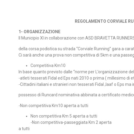
REGOLAMENTO
CORVIALE RU
1- ORGANIZZAZIONE
Il Municipio XI in collaborazione con ASD BRAVETTA RUNNERS 
della corsa podistica su strada “Corviale Running” gara a cara
Ci sarà anche una prova non competitiva di 5km e una passegg
Competitiva Km10
In base quanto previsto dalle “norme per L’organizzazione dell
-atleti tesserati Fidal ed Eps nati 2010 o prima ( millesimo di e
-Cittadini italiani e stranieri non tesserati Fidal ,Iaaf o Eps ma i
possesso di Runcard nominativa abbinata a certificato medico 
-Non competitiva Km10 aperta a tutti
Non competitiva Km 5 aperta a tutti
-Non competitiva-passeggiata Km 2 aperta
a tutti