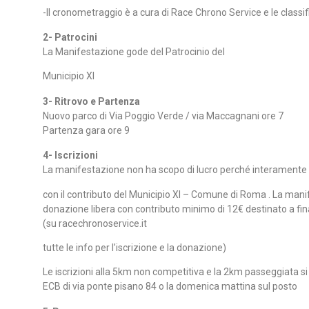
-Il cronometraggio è a cura di Race Chrono Service e le classi
2- Patrocini
La Manifestazione gode del Patrocinio del
Municipio XI
3- Ritrovo e Partenza
Nuovo parco di Via Poggio Verde / via Maccagnani ore 7
Partenza gara ore 9
4- Iscrizioni
La manifestazione non ha scopo di lucro perché interamente 
con il contributo del Municipio XI – Comune di Roma . La mani
donazione libera con contributo minimo di 12€ destinato a finan
(su racechronoservice.it
tutte le info per l’iscrizione e la donazione)
Le iscrizioni alla 5km non competitiva e la 2km passeggiata si 
ECB di via ponte pisano 84 o la domenica mattina sul posto