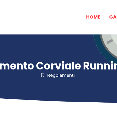
HOME
GA
mento Corviale Runni
Regolamenti