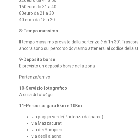
220euro da 41 a 50
150euro da 31 a 40
80euro da 21 a 30
40 euro da 15 a 20
8-Tempo massimo
Il tempo massimo previsto dalla partenza è di 1h 30’. Trascors
ancora sono sul percorso dovranno attenersi al codice della s
9-Deposito borse
È previsto un deposito borse nella zona
Partenza/arrivo
10-Servizio fotografico
A cura di foto4go
11-Percorso gara 5km e 10Km
via poggio verde(Partenza dal parco)
via Mazzacurati
via dei Sampieri
via degli alagno