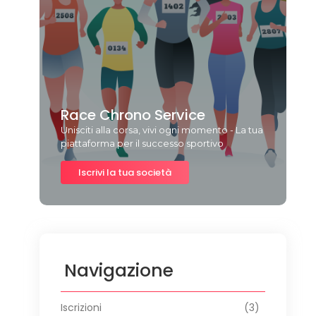
Race Chrono Service
Unisciti alla corsa, vivi ogni momento - La tua
piattaforma per il successo sportivo
Iscrivi la tua società
Navigazione
Iscrizioni
(3)