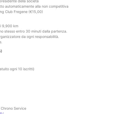
 presidente della società
ritto automaticamente alla non competitiva
ning Club Fregene (€15,00)
di 9,900 km
iorno stesso entro 30 minuti dalla partenza.
organizzatore da ogni responsabilità.
e.
5)
tuito ogni 10 iscritti)
Chrono Service
25/