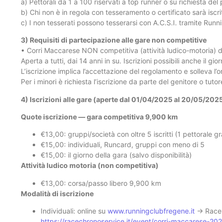
a) Pettorali da 1 a 100 riservati a top runner o su richiesta del
b) Chi non è in regola con tesseramento o certificato sarà isc
c) I non tesserati possono tesserarsi con A.C.S.I. tramite Run
3) Requisiti di partecipazione alle gare non competitive
• Corri Maccarese NON competitiva (attività ludico-motoria) 
Aperta a tutti, dai 14 anni in su. Iscrizioni possibili anche il g
L’iscrizione implica l’accettazione del regolamento e solleva l’
Per i minori è richiesta l’iscrizione da parte del genitore o tutor
4) Iscrizioni alle gare (aperte dal 01/04/2025 al 20/05/202
Quote iscrizione — gara competitiva 9,900 km
€13,00: gruppi/società con oltre 5 iscritti (1 pettorale gra
€15,00: individuali, Runcard, gruppi con meno di 5
€15,00: il giorno della gara (salvo disponibilità)
Attività ludico motoria (non competitiva)
€13,00: corsa/passo libero 9,900 km
Modalità di iscrizione
Individuali: online su
www.runningclubfregene.it
→ Race 
https://racechronoservice.it/event/corri-maccarese-20