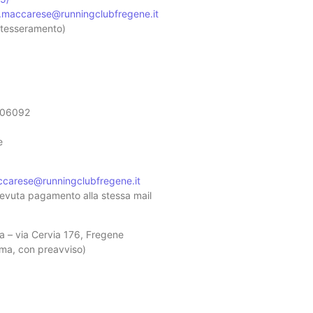
ni.maccarese@runningclubfregene.it
i tesseramento)
006092
e
accarese@runningclubfregene.it
icevuta pagamento alla stessa mail
a – via Cervia 176, Fregene
oma, con preavviso)