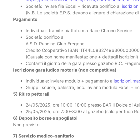
Società: inviare file Excel + ricevuta bonifico a
iscrizio
(N.B. Le società E.P.S. devono allegare dichiarazione d
Pagamento
Individuali: tramite piattaforma Race Chrono Service
Società: bonifico a
A.S.D. Running Club Fregene
Credito Cooperativo IBAN: IT44L0832749630000000
(Causale con nome manifestazione + dettagli iscrizioni)
Contanti il giorno della gara presso gazebo R.C. Fregen
Iscrizione gara ludico motoria (non competitiva)
Individuale: inviare modulo + pagamento a
iscrizioni.m
Gruppi: scuole, palestre, ecc. inviano modulo Excel + r
5) Ritiro pettorali
24/05/2025, ore 10:00–18:00 presso BAR Il Dolce di Asi
25/05/2025, ore 7:00–8:00 al gazebo (solo per fuori R
6) Deposito borse e spogliatoi
Non previsto.
7) Servizio medico-sanitario