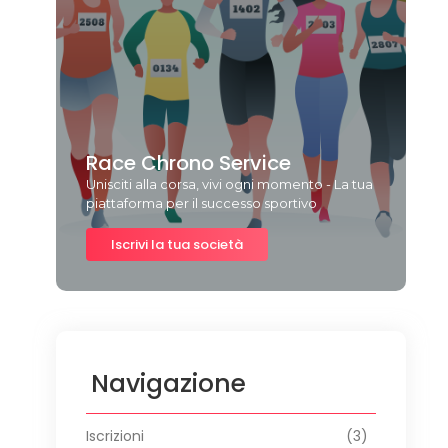
Race Chrono Service
Unisciti alla corsa, vivi ogni momento - La tua
piattaforma per il successo sportivo
Iscrivi la tua società
Navigazione
Iscrizioni
(3)