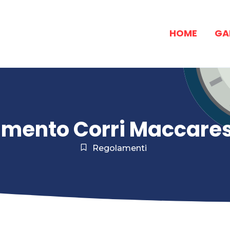
HOME
GA
mento Corri Maccare
Regolamenti