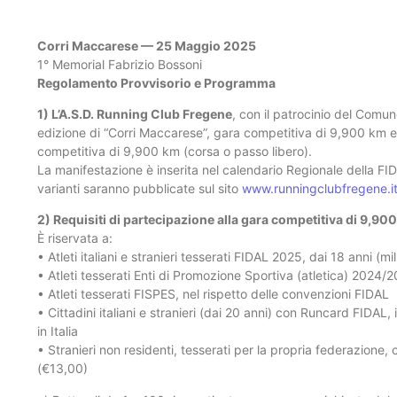
Corri Maccarese — 25 Maggio 2025
1° Memorial Fabrizio Bossoni
Regolamento Provvisorio e Programma
1) L’A.S.D. Running Club Fregene
, con il patrocinio del Comu
edizione di “Corri Maccarese”, gara competitiva di 9,900 km e,
competitiva di 9,900 km (corsa o passo libero).
La manifestazione è inserita nel calendario Regionale della FI
varianti saranno pubblicate sul sito
www.runningclubfregene.i
2) Requisiti di partecipazione alla gara competitiva di 9,90
È riservata a:
• Atleti italiani e stranieri tesserati FIDAL 2025, dai 18 anni (mi
• Atleti tesserati Enti di Promozione Sportiva (atletica) 2024/
• Atleti tesserati FISPES, nel rispetto delle convenzioni FIDAL
• Cittadini italiani e stranieri (dai 20 anni) con Runcard FIDAL
in Italia
• Stranieri non residenti, tesserati per la propria federazione
(€13,00)