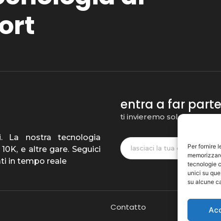
ort
entra a far par
ti invieremo solo notizie ril
i. La nostra tecnologia
Per fornire 
10K, e altre gare. Seguici
memorizzare 
ati in tempo reale
tecnologie c
unici su que
su alcune ca
Contatto
Ac