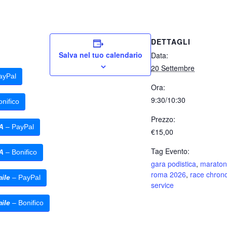
DETTAGLI
Salva nel tuo calendario
Data:
20 Settembre
ayPal
Ora:
9:30/10:30
nifico
Prezzo:
A
– PayPal
€15,00
Tag Evento:
A
– Bonifico
gara podistica
,
marato
roma 2026
,
race chron
ile
– PayPal
service
ile
– Bonifico