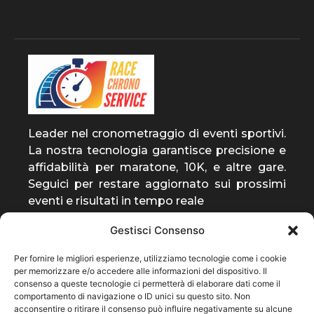
Leader nel cronometraggio di eventi sportivi.
La nostra tecnologia garantisce precisione e
affidabilità per maratone, 10K, e altre gare.
Seguici per restare aggiornato sui prossimi
eventi e risultati in tempo reale
Gestisci Consenso
entra a far parte della
Per fornire le migliori esperienze, utilizziamo tecnologie come i cookie
community
per memorizzare e/o accedere alle informazioni del dispositivo. Il
consenso a queste tecnologie ci permetterà di elaborare dati come il
ti invieremo solo notizie rilevanti sulla nostra
comportamento di navigazione o ID unici su questo sito. Non
attività
acconsentire o ritirare il consenso può influire negativamente su alcune