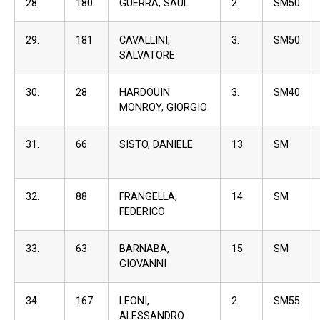
28.
180
GUERRA, SAUL
2.
SM50
29.
181
CAVALLINI,
3.
SM50
SALVATORE
30.
28
HARDOUIN
3.
SM40
MONROY, GIORGIO
31.
66
SISTO, DANIELE
13.
SM
32.
88
FRANGELLA,
14.
SM
FEDERICO
33.
63
BARNABA,
15.
SM
GIOVANNI
34.
167
LEONI,
2.
SM55
ALESSANDRO