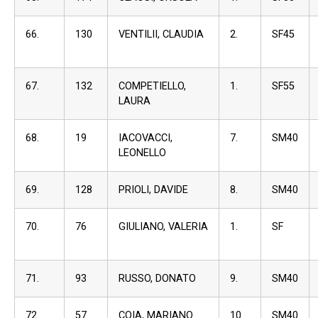
66.
130
VENTILII, CLAUDIA
2.
SF45
67.
132
COMPETIELLO,
1.
SF55
LAURA
68.
19
IACOVACCI,
7.
SM40
LEONELLO
69.
128
PRIOLI, DAVIDE
8.
SM40
70.
76
GIULIANO, VALERIA
1.
SF
71.
93
RUSSO, DONATO
9.
SM40
72.
57
COIA, MARIANO
10.
SM40