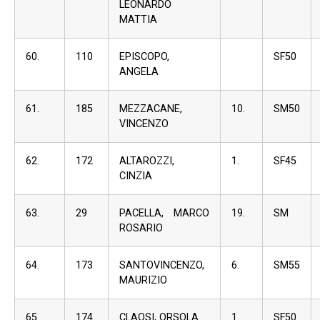
LEONARDO
MATTIA
60.
110
EPISCOPO,
SF50
ANGELA
61.
185
MEZZACANE,
10.
SM50
VINCENZO
62.
172
ALTAROZZI,
1.
SF45
CINZIA
63.
29
PACELLA, MARCO
19.
SM
ROSARIO
64.
173
SANTOVINCENZO,
6.
SM55
MAURIZIO
65.
174
CLAOSI, ORSOLA
1.
SF50