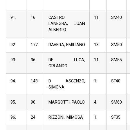
91.
16
CASTRO
11.
SM40
LANEGRA, JUAN
ALBERTO
92.
177
RAVERA, EMILIANO
13.
SM50
93.
36
DE LUCA,
11.
SM55
ORLANDO
94.
148
D ASCENZO,
1.
SF40
SIMONA
95.
90
MARGOTTI, PAOLO
4.
SM60
96.
24
RIZZONI, MIMOSA
1.
SF35