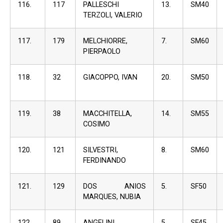
116.
117
PALLESCHI
13.
SM40
TERZOLI, VALERIO
117.
179
MELCHIORRE,
7.
SM60
PIERPAOLO
118.
32
GIACOPPO, IVAN
20.
SM50
119.
38
MACCHITELLA,
14.
SM55
COSIMO
120.
121
SILVESTRI,
8.
SM60
FERDINANDO
121.
129
DOS ANIOS
5.
SF50
MARQUES, NUBIA
122.
89
ANGELINI,
5.
SF45