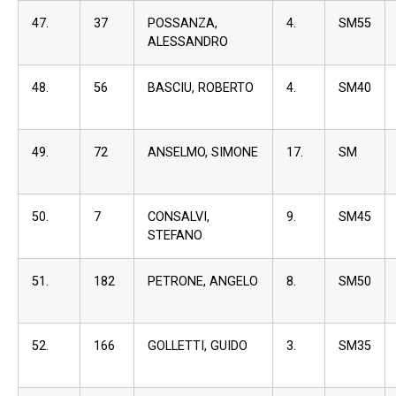
47.
37
POSSANZA,
4.
SM55
ALESSANDRO
48.
56
BASCIU, ROBERTO
4.
SM40
49.
72
ANSELMO, SIMONE
17.
SM
50.
7
CONSALVI,
9.
SM45
STEFANO
51.
182
PETRONE, ANGELO
8.
SM50
52.
166
GOLLETTI, GUIDO
3.
SM35