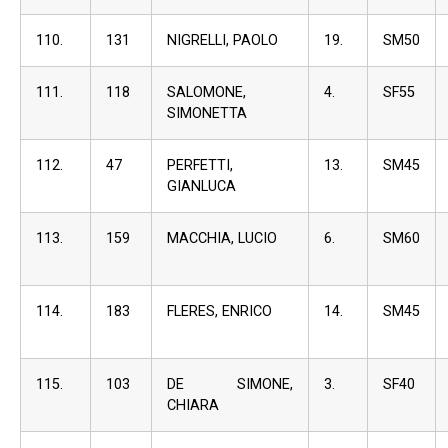
110.
131
NIGRELLI, PAOLO
19.
SM50
111.
118
SALOMONE,
4.
SF55
SIMONETTA
112.
47
PERFETTI,
13.
SM45
GIANLUCA
113.
159
MACCHIA, LUCIO
6.
SM60
114.
183
FLERES, ENRICO
14.
SM45
115.
103
DE SIMONE,
3.
SF40
CHIARA