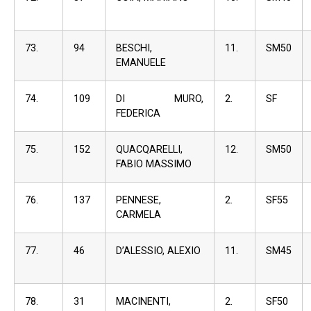
73.
94
BESCHI,
11.
SM50
EMANUELE
74.
109
DI MURO,
2.
SF
FEDERICA
75.
152
QUACQARELLI,
12.
SM50
FABIO MASSIMO
76.
137
PENNESE,
2.
SF55
CARMELA
77.
46
D’ALESSIO, ALEXIO
11.
SM45
78.
31
MACINENTI,
2.
SF50