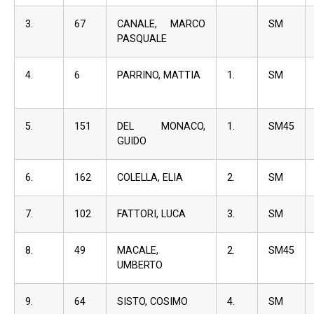
3.
67
CANALE, MARCO
SM
PASQUALE
4.
6
PARRINO, MATTIA
1.
SM
5.
151
DEL MONACO,
1.
SM45
GUIDO
6.
162
COLELLA, ELIA
2.
SM
7.
102
FATTORI, LUCA
3.
SM
8.
49
MACALE,
2.
SM45
UMBERTO
9.
64
SISTO, COSIMO
4.
SM