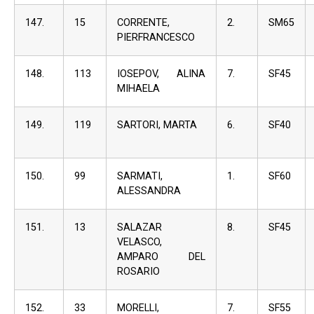
147.
15
CORRENTE,
2.
SM65
PIERFRANCESCO
148.
113
IOSEPOV, ALINA
7.
SF45
MIHAELA
149.
119
SARTORI, MARTA
6.
SF40
150.
99
SARMATI,
1.
SF60
ALESSANDRA
151.
13
SALAZAR
8.
SF45
VELASCO,
AMPARO DEL
ROSARIO
152.
33
MORELLI,
7.
SF55