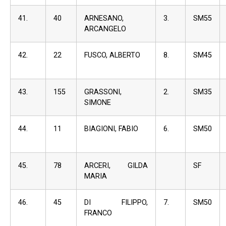
41.
40
ARNESANO,
3.
SM55
ARCANGELO
42.
22
FUSCO, ALBERTO
8.
SM45
43.
155
GRASSONI,
2.
SM35
SIMONE
44.
11
BIAGIONI, FABIO
6.
SM50
45.
78
ARCERI, GILDA
SF
MARIA
46.
45
DI FILIPPO,
7.
SM50
FRANCO