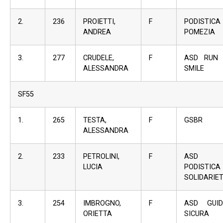
2.
236
PROIETTI,
F
PODISTICA
ANDREA
POMEZIA
3.
277
CRUDELE,
F
ASD RUN
ALESSANDRA
SMILE
SF55
1.
265
TESTA,
F
GSBR
ALESSANDRA
2.
233
PETROLINI,
F
ASD
LUCIA
PODISTICA
SOLIDARIE
3.
254
IMBROGNO,
F
ASD GUI
ORIETTA
SICURA