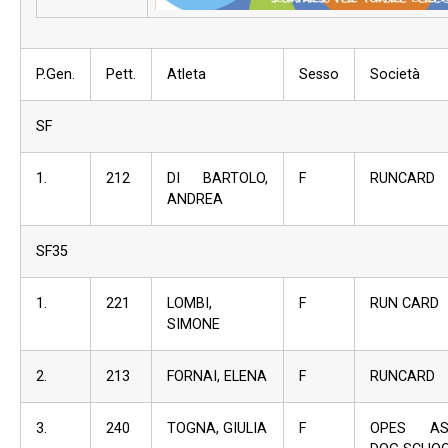
P.Gen.
Pett.
Atleta
Sesso
Società
SF
1.
212
DI BARTOLO,
F
RUNCARD
ANDREA
SF35
1.
221
LOMBI,
F
RUN CARD
SIMONE
2.
213
FORNAI, ELENA
F
RUNCARD
3.
240
TOGNA, GIULIA
F
OPES AS