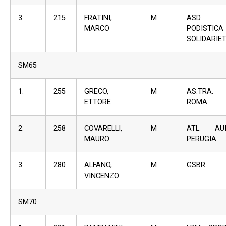
3.
215
FRATINI,
M
ASD
MARCO
PODISTICA
SOLIDARIE
SM65
1.
255
GRECO,
M
AS.TRA.
ETTORE
ROMA
2.
258
COVARELLI,
M
ATL. AU
MAURO
PERUGIA
3.
280
ALFANO,
M
GSBR
VINCENZO
SM70