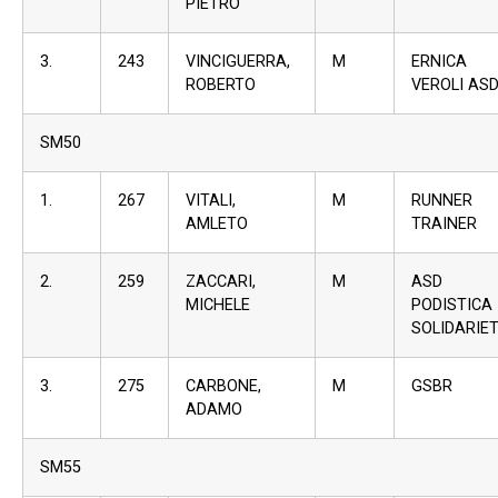
PIETRO
3.
243
VINCIGUERRA,
M
ERNICA
ROBERTO
VEROLI AS
SM50
1.
267
VITALI,
M
RUNNER
AMLETO
TRAINER
2.
259
ZACCARI,
M
ASD
MICHELE
PODISTICA
SOLIDARIE
3.
275
CARBONE,
M
GSBR
ADAMO
SM55