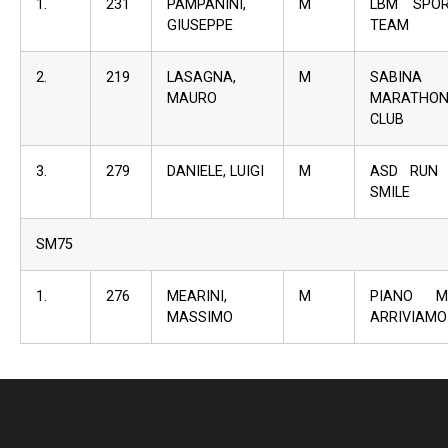
1.
231
PAMPANINI,
M
LBM SPO
GIUSEPPE
TEAM
2.
219
LASAGNA,
M
SABINA
MAURO
MARATHO
CLUB
3.
279
DANIELE, LUIGI
M
ASD RUN
SMILE
SM75
1.
276
MEARINI,
M
PIANO M
MASSIMO
ARRIVIAMO