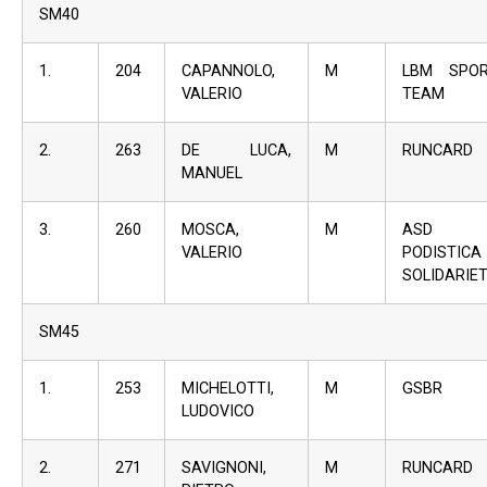
SM40
1.
204
CAPANNOLO,
M
LBM SPO
VALERIO
TEAM
2.
263
DE LUCA,
M
RUNCARD
MANUEL
3.
260
MOSCA,
M
ASD
VALERIO
PODISTICA
SOLIDARIE
SM45
1.
253
MICHELOTTI,
M
GSBR
LUDOVICO
2.
271
SAVIGNONI,
M
RUNCARD