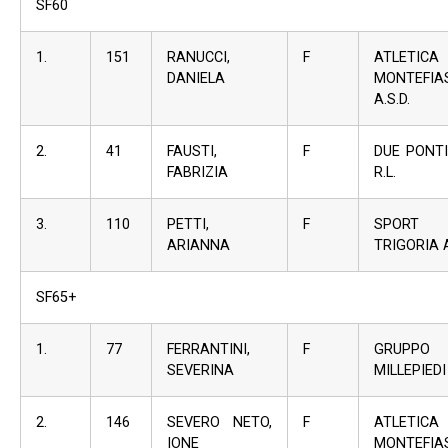
SF60
1.
151
RANUCCI,
F
ATLETICA
DANIELA
MONTEFIA
A.S.D.
2.
41
FAUSTI,
F
DUE PONTI
FABRIZIA
R.L.
3.
110
PETTI,
F
SPORT 
ARIANNA
TRIGORIA 
SF65+
1.
77
FERRANTINI,
F
GRUPPO
SEVERINA
MILLEPIEDI
2.
146
SEVERO NETO,
F
ATLETICA
IONE
MONTEFIA