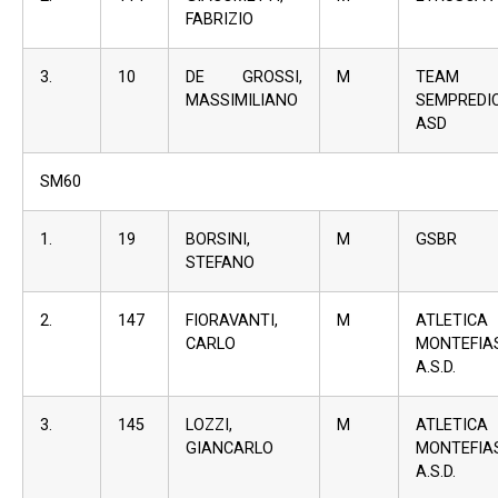
FABRIZIO
3.
10
DE GROSSI,
M
TEAM
MASSIMILIANO
SEMPREDI
ASD
SM60
1.
19
BORSINI,
M
GSBR
STEFANO
2.
147
FIORAVANTI,
M
ATLETICA
CARLO
MONTEFIA
A.S.D.
3.
145
LOZZI,
M
ATLETICA
GIANCARLO
MONTEFIA
A.S.D.