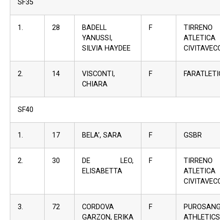
SF35
1.
28
BADELL
F
TIRRENO
YANUSSI,
ATLETICA
SILVIA HAYDEE
CIVITAVEC
2.
14
VISCONTI,
F
FARATLETI
CHIARA
SF40
1.
17
BELA’, SARA
F
GSBR
2.
30
DE LEO,
F
TIRRENO
ELISABETTA
ATLETICA
CIVITAVEC
3.
72
CORDOVA
F
PUROSAN
GARZON, ERIKA
ATHLETICS