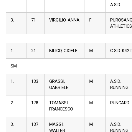
A.S.D.
3.
71
VIRGILIO, ANNA
F
PUROSAN
ATHLETICS
1.
21
BILICO, GIOELE
M
G.S.D. K42
SM
1.
133
GRASSI,
M
A.S.D
GABRIELE
RUNNING
2.
178
TOMASSI,
M
RUNCARD
FRANCESCO
3.
137
MAGGI,
M
A.S.D
WALTER
RUNNING