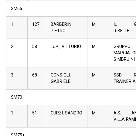
SM65
1.
127
BARBERINI,
M
IL GR
PIETRO
RIBELLE
2.
58
LUPI, VITTORIO
M
GRUPPO
MARCIATO
SIMBRUINI
3.
68
CONSIGLI,
M
SSD RU
GABRIELE
TRAINER A 
SM70
1.
51
CURZI, SANDRO
M
A.S. AM
VILLA PAM
SM75+