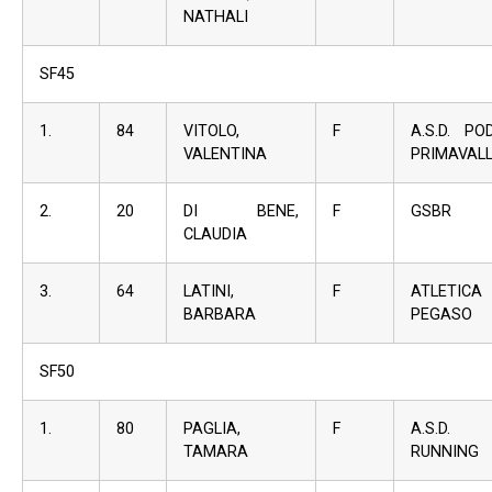
NATHALI
SF45
1.
84
VITOLO,
F
A.S.D. PO
VALENTINA
PRIMAVAL
2.
20
DI BENE,
F
GSBR
CLAUDIA
3.
64
LATINI,
F
ATLETICA
BARBARA
PEGASO
SF50
1.
80
PAGLIA,
F
A.S.D
TAMARA
RUNNING