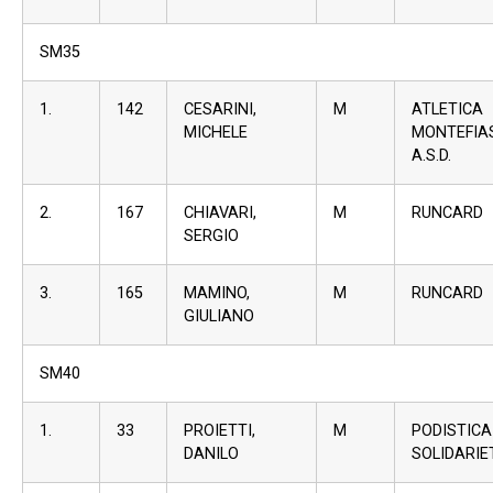
SM35
1.
142
CESARINI,
M
ATLETICA
MICHELE
MONTEFIA
A.S.D.
2.
167
CHIAVARI,
M
RUNCARD
SERGIO
3.
165
MAMINO,
M
RUNCARD
GIULIANO
SM40
1.
33
PROIETTI,
M
PODISTICA
DANILO
SOLIDARIE