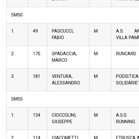
SM50
1.
49
PASCUCCI,
M
A.S. AM
FABIO
VILLA PAM
2.
175
SPADACCIA,
M
RUNCARD
MARCO
3.
181
VENTURA,
M
PODISTICA
ALESSANDRO
SOLIDARIE
SM55
1.
134
CIOCCOLINI,
M
A.S.D
GIUSEPPE
RUNNING
2.
114
GIACOMETTI,
M
ETRUSCA 