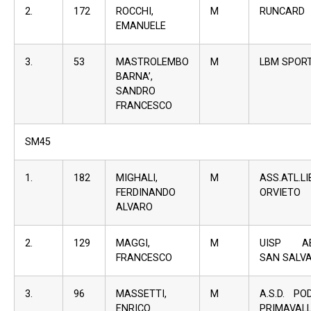
2.
172
ROCCHI,
M
RUNCARD
EMANUELE
3.
53
MASTROLEMBO
M
LBM SPOR
BARNA’,
SANDRO
FRANCESCO
SM45
1.
182
MIGHALI,
M
ASS.ATL.L
FERDINANDO
ORVIETO
ALVARO
2.
129
MAGGI,
M
UISP AB
FRANCESCO
SAN SALV
3.
96
MASSETTI,
M
A.S.D. PO
ENRICO
PRIMAVAL