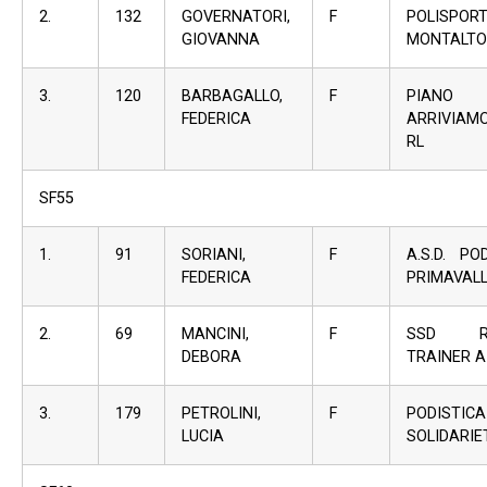
2.
132
GOVERNATORI,
F
POLISPORT
GIOVANNA
MONTALTO
3.
120
BARBAGALLO,
F
PIAN
FEDERICA
ARRIVIAMO
RL
SF55
1.
91
SORIANI,
F
A.S.D. PO
FEDERICA
PRIMAVAL
2.
69
MANCINI,
F
SSD RU
DEBORA
TRAINER A 
3.
179
PETROLINI,
F
PODISTICA
LUCIA
SOLIDARIE