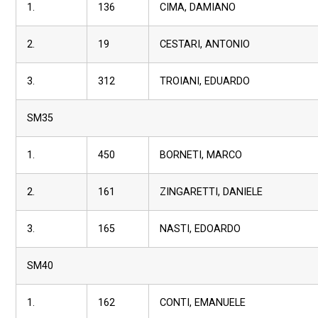
1.
136
CIMA, DAMIANO
2.
19
CESTARI, ANTONIO
3.
312
TROIANI, EDUARDO
SM35
1.
450
BORNETI, MARCO
2.
161
ZINGARETTI, DANIELE
3.
165
NASTI, EDOARDO
SM40
1.
162
CONTI, EMANUELE