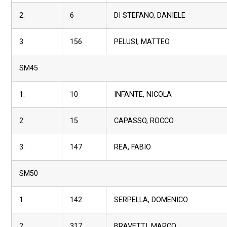
2.
6
DI STEFANO, DANIELE
3.
156
PELUSI, MATTEO
SM45
1.
10
INFANTE, NICOLA
2.
15
CAPASSO, ROCCO
3.
147
REA, FABIO
SM50
1.
142
SERPELLA, DOMENICO
2.
317
BRAVETTI, MARCO