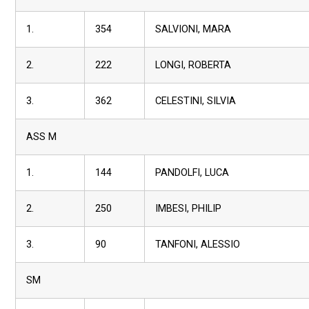
1.
354
SALVIONI, MARA
2.
222
LONGI, ROBERTA
3.
362
CELESTINI, SILVIA
ASS M
1.
144
PANDOLFI, LUCA
2.
250
IMBESI, PHILIP
3.
90
TANFONI, ALESSIO
SM