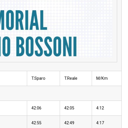
T.Sparo
T.Reale
M/Km
42:06
42:05
4:12
42:55
42:49
4:17