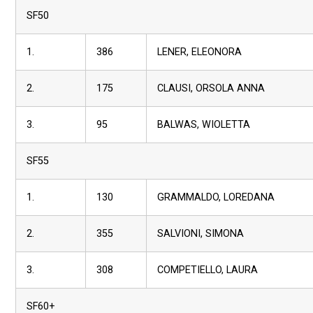
SF50
1.
386
LENER, ELEONORA
2.
175
CLAUSI, ORSOLA ANNA
3.
95
BALWAS, WIOLETTA
SF55
1.
130
GRAMMALDO, LOREDANA
2.
355
SALVIONI, SIMONA
3.
308
COMPETIELLO, LAURA
SF60+