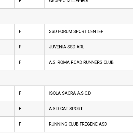
F
GRUPPO MILLEPIEDI
F
SSD FORUM SPORT CENTER
F
JUVENIA SSD ARL
F
A.S. ROMA ROAD RUNNERS CLUB
F
ISOLA SACRA A.S.C.D.
F
A.S.D CAT SPORT
F
RUNNING CLUB FREGENE ASD