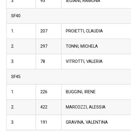
3.
93
IEGIANI, RAMONA
SF40
1.
207
PROIETTI, CLAUDIA
2.
297
TONNI, MICHELA
3.
78
VITROTTI, VALERIA
SF45
1.
226
BUGGINI, IRENE
2.
422
MARCOZZI, ALESSIA
3.
191
GRAVINA, VALENTINA