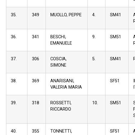
35.
349
MUOLLO, PEPPE
4.
SM41
36.
341
BESCHI,
9.
SM51
EMANUELE
37.
306
COSCIA,
5.
SM41
SIMONE
38.
369
ANARISANI,
SF51
VALERIA MARIA
39.
318
ROSSETTI,
10.
SM51
S
RICCARDO
S
40.
355
TONNETTI,
SF51