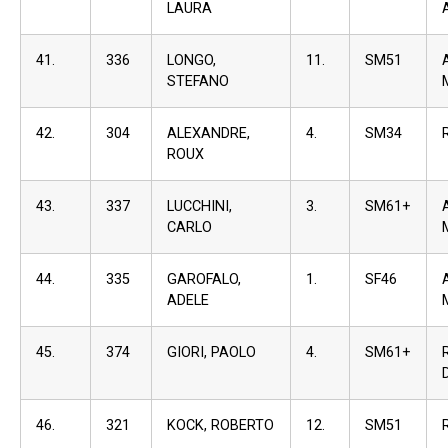
LAURA
41.
336
LONGO,
11.
SM51
STEFANO
42.
304
ALEXANDRE,
4.
SM34
ROUX
43.
337
LUCCHINI,
3.
SM61+
CARLO
44.
335
GAROFALO,
1.
SF46
ADELE
45.
374
GIORI, PAOLO
4.
SM61+
46.
321
KOCK, ROBERTO
12.
SM51