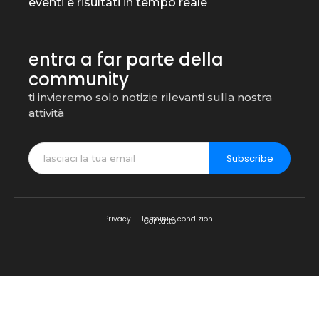
eventi e risultati in tempo reale
entra a far parte della
community
ti invieremo solo notizie rilevanti sulla nostra
attività
Subscribe
Privacy
Termini e condizioni
Contatto