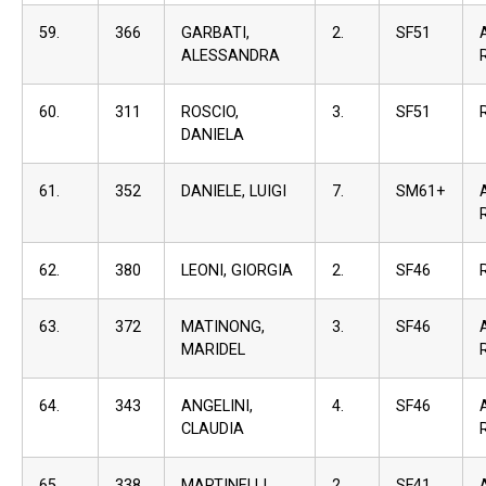
59.
366
GARBATI,
2.
SF51
ALESSANDRA
60.
311
ROSCIO,
3.
SF51
DANIELA
61.
352
DANIELE, LUIGI
7.
SM61+
62.
380
LEONI, GIORGIA
2.
SF46
63.
372
MATINONG,
3.
SF46
MARIDEL
64.
343
ANGELINI,
4.
SF46
CLAUDIA
65.
338
MARTINELLI,
2.
SF41