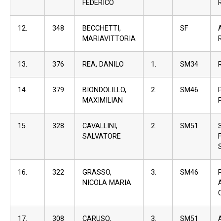
FEDERICO
12.
348
BECCHETTI,
SF
MARIAVITTORIA
13.
376
REA, DANILO
1.
SM34
14.
379
BIONDOLILLO,
2.
SM46
MAXIMILIAN
15.
328
CAVALLINI,
2.
SM51
S
SALVATORE
S
16.
322
GRASSO,
3.
SM46
NICOLA MARIA
17.
308
CARUSO,
3.
SM51