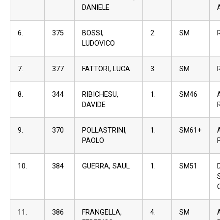
DANIELE
6.
375
BOSSI,
2.
SM
LUDOVICO
7.
377
FATTORI, LUCA
3.
SM
8.
344
RIBICHESU,
1.
SM46
DAVIDE
9.
370
POLLASTRINI,
1.
SM61+
PAOLO
10.
384
GUERRA, SAUL
1.
SM51
11.
386
FRANGELLA,
4.
SM