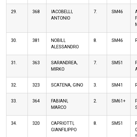
29.
368
IACOBELLI,
7.
SM46
ANTONIO
30.
381
NOBILI,
8.
SM46
ALESSANDRO
31.
363
SARANDREA,
7.
SM51
MIRKO
32.
323
SCATENA, GINO
3.
SM41
33.
364
FABIANI,
2.
SM61+
MARCO
34.
320
CAPRIOTTI,
8.
SM51
GIANFILIPPO