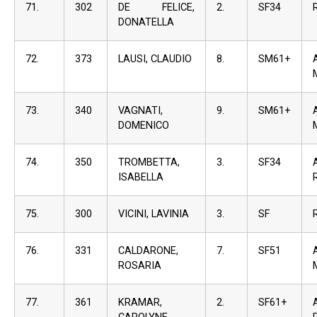
71.
302
DE FELICE,
2.
SF34
DONATELLA
72.
373
LAUSI, CLAUDIO
8.
SM61+
73.
340
VAGNATI,
9.
SM61+
DOMENICO
74.
350
TROMBETTA,
3.
SF34
ISABELLA
75.
300
VICINI, LAVINIA
3.
SF
76.
331
CALDARONE,
7.
SF51
ROSARIA
77.
361
KRAMAR,
2.
SF61+