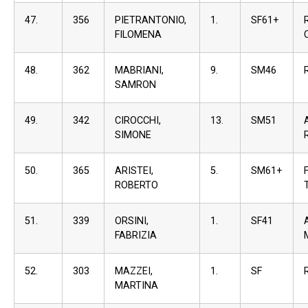
47.
356
PIETRANTONIO,
1.
SF61+
FILOMENA
48.
362
MABRIANI,
9.
SM46
SAMRON
49.
342
CIROCCHI,
13.
SM51
SIMONE
50.
365
ARISTEI,
5.
SM61+
ROBERTO
51.
339
ORSINI,
1.
SF41
FABRIZIA
52.
303
MAZZEI,
1.
SF
MARTINA