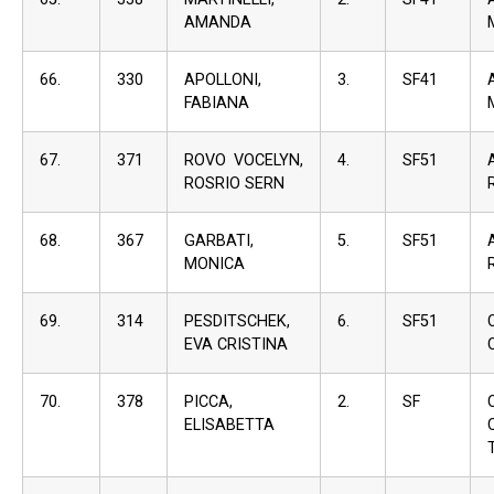
AMANDA
66.
330
APOLLONI,
3.
SF41
FABIANA
67.
371
ROVO VOCELYN,
4.
SF51
ROSRIO SERN
68.
367
GARBATI,
5.
SF51
MONICA
69.
314
PESDITSCHEK,
6.
SF51
EVA CRISTINA
70.
378
PICCA,
2.
SF
ELISABETTA