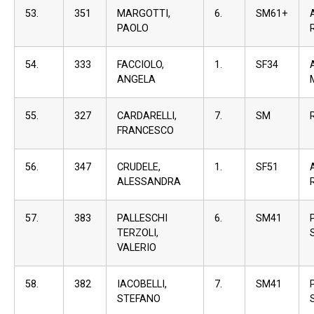
53.
351
MARGOTTI,
6.
SM61+
PAOLO
54.
333
FACCIOLO,
1.
SF34
ANGELA
55.
327
CARDARELLI,
7.
SM
FRANCESCO
56.
347
CRUDELE,
1.
SF51
ALESSANDRA
57.
383
PALLESCHI
6.
SM41
TERZOLI,
VALERIO
58.
382
IACOBELLI,
7.
SM41
STEFANO